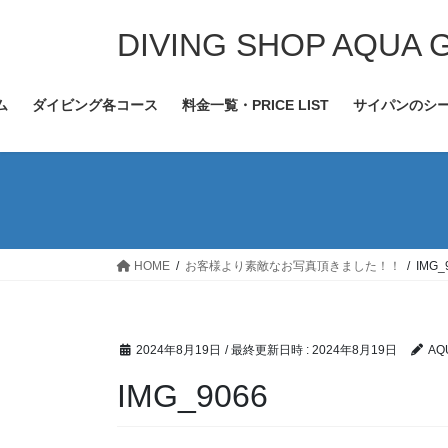
コ
ナ
ン
ビ
DIVING SHOP AQUA 
テ
ゲ
ン
ー
ム
ダイビング各コース
料金一覧・PRICE LIST
サイパンのシ
ツ
シ
へ
ョ
ス
ン
キ
に
ッ
移
プ
動
HOME
お客様より素敵なお写真頂きました！！
IMG_
2024年8月19日
/ 最終更新日時 :
2024年8月19日
AQ
IMG_9066