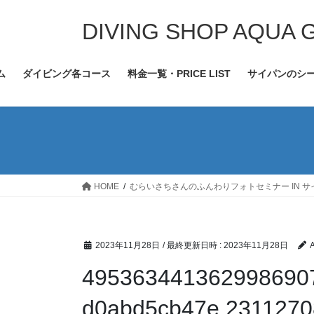
コ
ナ
ン
ビ
DIVING SHOP AQUA 
テ
ゲ
ン
ー
ム
ダイビング各コース
料金一覧・PRICE LIST
サイパンのシ
ツ
シ
へ
ョ
ス
ン
キ
に
ッ
移
プ
動
HOME
むらいさちさんのふんわりフォトセミナー IN サ
2023年11月28日
/ 最終更新日時 :
2023年11月28日
495363441362998690
d0abd5cb47e.2311270