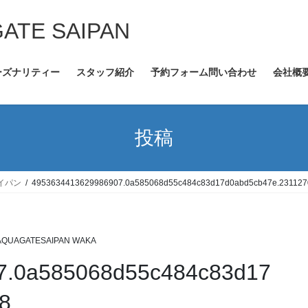
GATE SAIPAN
ーズナリティー
スタッフ紹介
予約フォーム問い合わせ
会社概
投稿
イパン
4953634413629986907.0a585068d55c484c83d17d0abd5cb47e.231127
AQUAGATESAIPAN WAKA
7.0a585068d55c484c83d17
8