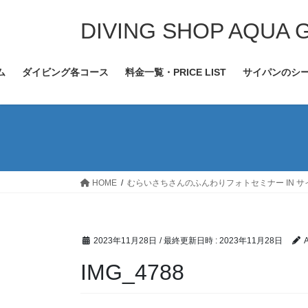
コ
ナ
ン
ビ
DIVING SHOP AQUA 
テ
ゲ
ン
ー
ム
ダイビング各コース
料金一覧・PRICE LIST
サイパンのシ
ツ
シ
へ
ョ
ス
ン
キ
に
ッ
移
プ
動
HOME
むらいさちさんのふんわりフォトセミナー IN サ
2023年11月28日
/ 最終更新日時 :
2023年11月28日
IMG_4788