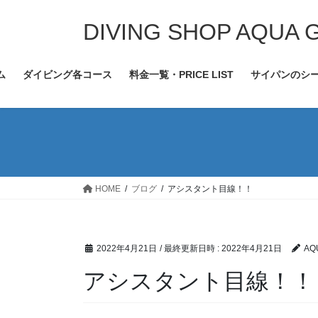
コ
ナ
ン
ビ
DIVING SHOP AQUA 
テ
ゲ
ン
ー
ム
ダイビング各コース
料金一覧・PRICE LIST
サイパンのシ
ツ
シ
へ
ョ
ス
ン
キ
に
ッ
移
プ
動
HOME
ブログ
アシスタント目線！！
2022年4月21日
/ 最終更新日時 :
2022年4月21日
AQ
アシスタント目線！！