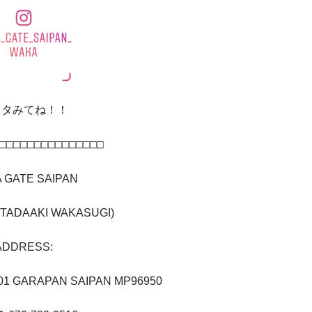
スタみてね！！
□□□□□□□□□□□□□□□
 GATE SAIPAN
TADAAKI WAKASUGI)
ADDRESS:
001 GARAPAN SAIPAN MP96950