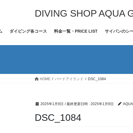
コ
ナ
ン
ビ
DIVING SHOP AQUA 
テ
ゲ
ン
ー
ム
ダイビング各コース
料金一覧・PRICE LIST
サイパンのシ
ツ
シ
へ
ョ
ス
ン
キ
に
ッ
移
プ
動
HOME
バードアイランド
DSC_1084
2025年1月9日
/ 最終更新日時 :
2025年1月9日
AQUA
DSC_1084