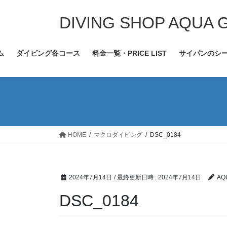
コ
ナ
ン
ビ
DIVING SHOP AQUA 
テ
ゲ
ン
ー
ム
ダイビング各コース
料金一覧・PRICE LIST
サイパンのシ
ツ
シ
へ
ョ
ス
ン
キ
に
ッ
移
プ
動
HOME
マクロダイビング
DSC_0184
2024年7月14日
/ 最終更新日時 :
2024年7月14日
AQ
DSC_0184