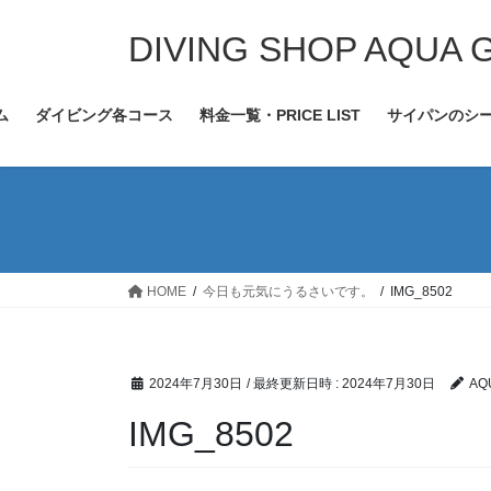
コ
ナ
ン
ビ
DIVING SHOP AQUA 
テ
ゲ
ン
ー
ム
ダイビング各コース
料金一覧・PRICE LIST
サイパンのシ
ツ
シ
へ
ョ
ス
ン
キ
に
ッ
移
プ
動
HOME
今日も元気にうるさいです。
IMG_8502
2024年7月30日
/ 最終更新日時 :
2024年7月30日
AQ
IMG_8502