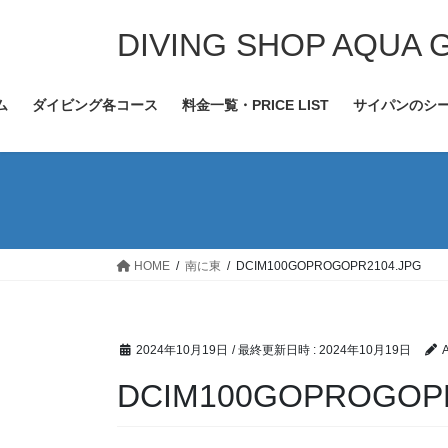
コ
ナ
ン
ビ
DIVING SHOP AQUA 
テ
ゲ
ン
ー
ム
ダイビング各コース
料金一覧・PRICE LIST
サイパンのシ
ツ
シ
へ
ョ
ス
ン
キ
に
ッ
移
プ
動
HOME
南に東
DCIM100GOPROGOPR2104.JPG
2024年10月19日
/ 最終更新日時 :
2024年10月19日
DCIM100GOPROGOPR