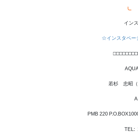
イン
☆
インスタペー
□□□□□□□□
AQUA
若杉 忠昭（
A
PMB 220 P.O.BOX10
TEL: 