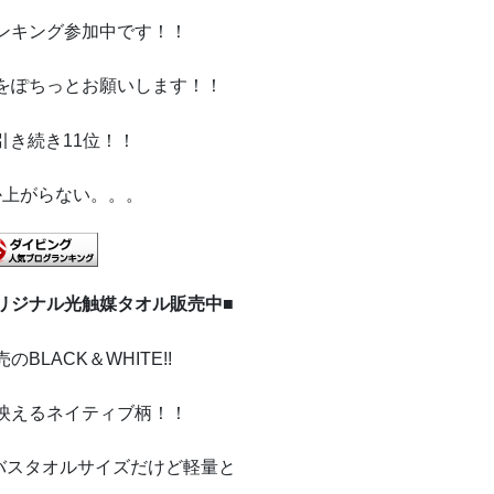
ンキング参加中です！！
をぽちっとお願いします！！
引き続き11
位！！
か上がらない。。。
リジナル光触媒タオル販売中■
のBLACK＆WHITE!!
映えるネイティブ柄！！
バスタオルサイズだけど軽量と