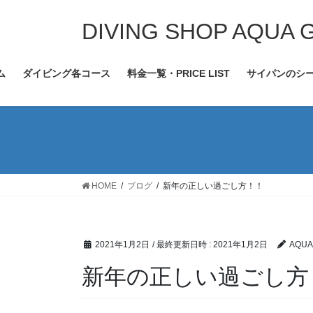
コ
ナ
ン
ビ
DIVING SHOP AQUA 
テ
ゲ
ン
ー
ム
ダイビング各コース
料金一覧・PRICE LIST
サイパンのシ
ツ
シ
へ
ョ
ス
ン
キ
に
ッ
移
プ
動
HOME
ブログ
新年の正しい過ごし方！！
2021年1月2日
/ 最終更新日時 :
2021年1月2日
AQUA
新年の正しい過ごし方