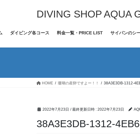
コ
ナ
ン
ビ
DIVING SHOP AQUA 
テ
ゲ
ン
ー
ム
ダイビング各コース
料金一覧・PRICE LIST
サイパンのシ
ツ
シ
へ
ョ
ス
ン
キ
に
ッ
移
プ
動
HOME
珊瑚の産卵ですよー！！
38A3E3DB-1312-4E
2022年7月23日
/ 最終更新日時 :
2022年7月23日
AQ
38A3E3DB-1312-4EB6