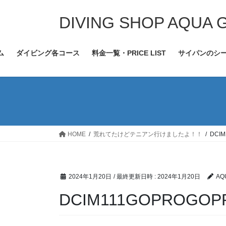
コ
ナ
ン
ビ
DIVING SHOP AQUA 
テ
ゲ
ン
ー
ム
ダイビング各コース
料金一覧・PRICE LIST
サイパンのシ
ツ
シ
へ
ョ
ス
ン
キ
に
ッ
移
プ
動
HOME
荒れてたけどテニアン行けましたよ！！
DCIM
2024年1月20日
/ 最終更新日時 :
2024年1月20日
AQ
DCIM111GOPROGOPR