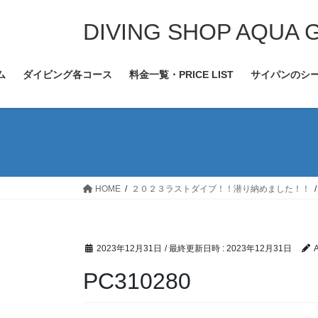
コ
ナ
ン
ビ
DIVING SHOP AQUA 
テ
ゲ
ン
ー
ム
ダイビング各コース
料金一覧・PRICE LIST
サイパンのシ
ツ
シ
へ
ョ
ス
ン
キ
に
ッ
移
プ
動
HOME
２０２３ラストダイブ！！潜り納めました！！
2023年12月31日
/ 最終更新日時 :
2023年12月31日
PC310280