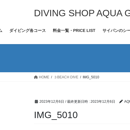
コ
ナ
ン
ビ
DIVING SHOP AQUA 
テ
ゲ
ン
ー
ム
ダイビング各コース
料金一覧・PRICE LIST
サイパンのシ
ツ
シ
へ
ョ
ス
ン
キ
に
ッ
移
プ
動
HOME
３BEACH DIVE
IMG_5010
2023年12月6日
/ 最終更新日時 :
2023年12月6日
AQ
IMG_5010