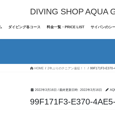
コ
ナ
ン
ビ
DIVING SHOP AQUA 
テ
ゲ
ン
ー
ム
ダイビング各コース
料金一覧・PRICE LIST
サイパンのシ
ツ
シ
へ
ョ
ス
ン
キ
に
ッ
移
プ
動
HOME
2年ぶりのテニアン遠征！！
99F171F3-E370
2022年3月16日
/ 最終更新日時 :
2022年3月16日
AQ
99F171F3-E370-4AE5