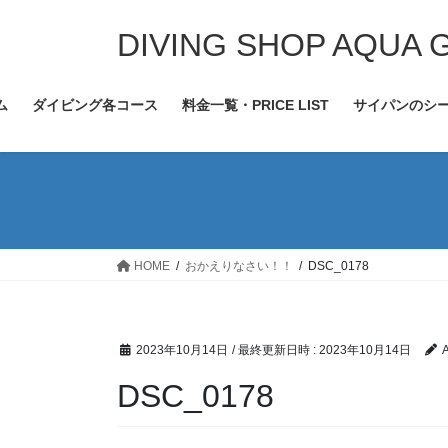
コ
ナ
ン
ビ
DIVING SHOP AQUA 
テ
ゲ
ン
ー
ム
ダイビング各コース
料金一覧・PRICE LIST
サイパンのシ
ツ
シ
へ
ョ
ス
ン
キ
に
ッ
移
プ
動
HOME
おかえりなさい！！
DSC_0178
2023年10月14日
/ 最終更新日時 :
2023年10月14日
DSC_0178