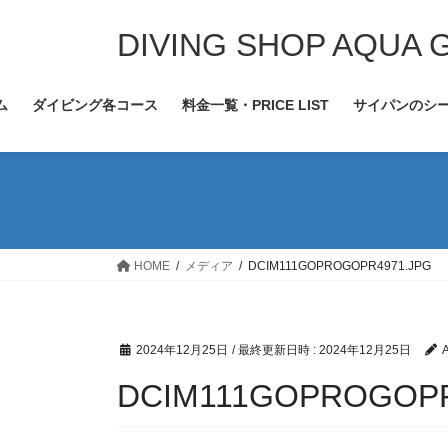
コ
ナ
ン
ビ
DIVING SHOP AQUA 
テ
ゲ
ン
ー
ム
ダイビング各コース
料金一覧・PRICE LIST
サイパンのシ
ツ
シ
へ
ョ
ス
ン
キ
に
ッ
移
プ
動
HOME
メディア
DCIM111GOPROGOPR4971.JPG
2024年12月25日
/ 最終更新日時 :
2024年12月25日
DCIM111GOPROGOPR