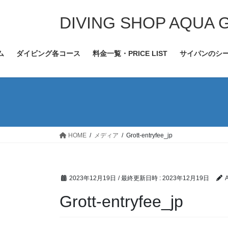
コ
ナ
ン
ビ
DIVING SHOP AQUA 
テ
ゲ
ン
ー
ム
ダイビング各コース
料金一覧・PRICE LIST
サイパンのシ
ツ
シ
へ
ョ
ス
ン
キ
に
ッ
移
プ
動
HOME
メディア
Grott-entryfee_jp
2023年12月19日
/ 最終更新日時 :
2023年12月19日
Grott-entryfee_jp