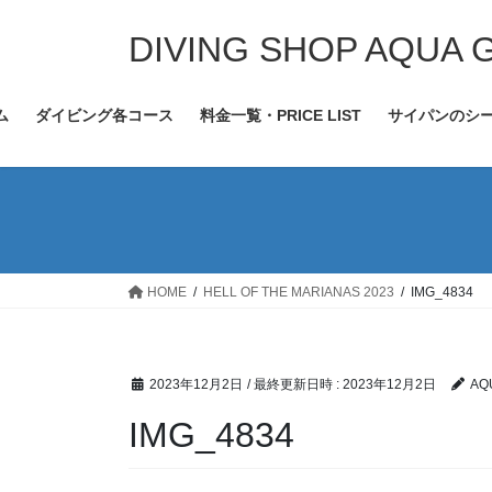
コ
ナ
ン
ビ
DIVING SHOP AQUA 
テ
ゲ
ン
ー
ム
ダイビング各コース
料金一覧・PRICE LIST
サイパンのシ
ツ
シ
へ
ョ
ス
ン
キ
に
ッ
移
プ
動
HOME
HELL OF THE MARIANAS 2023
IMG_4834
2023年12月2日
/ 最終更新日時 :
2023年12月2日
AQ
IMG_4834