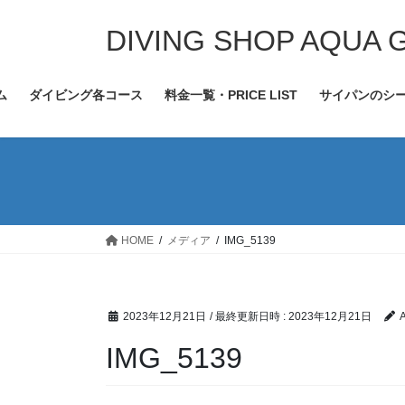
コ
ナ
ン
ビ
DIVING SHOP AQUA 
テ
ゲ
ン
ー
ム
ダイビング各コース
料金一覧・PRICE LIST
サイパンのシ
ツ
シ
へ
ョ
ス
ン
キ
に
ッ
移
プ
動
HOME
メディア
IMG_5139
2023年12月21日
/ 最終更新日時 :
2023年12月21日
IMG_5139