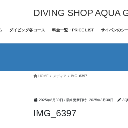
コ
ナ
ン
ビ
DIVING SHOP AQUA 
テ
ゲ
ン
ー
ム
ダイビング各コース
料金一覧・PRICE LIST
サイパンのシ
ツ
シ
へ
ョ
ス
ン
キ
に
ッ
移
プ
動
HOME
メディア
IMG_6397
2025年8月30日
/ 最終更新日時 :
2025年8月30日
AQ
IMG_6397