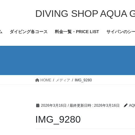
コ
ナ
ン
ビ
DIVING SHOP AQUA 
テ
ゲ
ン
ー
ム
ダイビング各コース
料金一覧・PRICE LIST
サイパンのシ
ツ
シ
へ
ョ
ス
ン
キ
に
ッ
移
プ
動
HOME
メディア
IMG_9280
2026年3月16日
/ 最終更新日時 :
2026年3月16日
AQ
IMG_9280