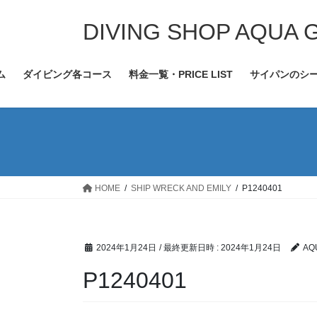
コ
ナ
ン
ビ
DIVING SHOP AQUA 
テ
ゲ
ン
ー
ム
ダイビング各コース
料金一覧・PRICE LIST
サイパンのシ
ツ
シ
へ
ョ
ス
ン
キ
に
ッ
移
プ
動
HOME
SHIP WRECK AND EMILY
P1240401
2024年1月24日
/ 最終更新日時 :
2024年1月24日
AQ
P1240401